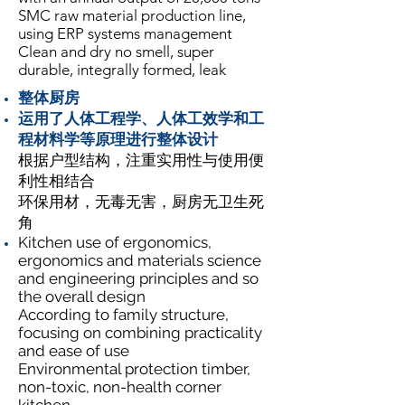
SMC raw material production line,
using ERP systems management
Clean and dry no smell, super
durable, integrally formed, leak
整体厨房
运用了人体工程学、人体工效学和工
程材料学等原理进行整体设计
根据户型结构，注重实用性与使用便
利性相结合
环保用材，无毒无害，厨房无卫生死
角
Kitchen use of ergonomics,
ergonomics and materials science
and engineering principles and so
the overall design
According to family structure,
focusing on combining practicality
and ease of use
Environmental protection timber,
non-toxic, non-health corner
kitchen